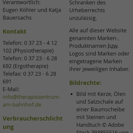
Verantwortlich:
Schranken des
Eugen Köhler und Katja
Urheberrechts
Bauersachs
unzulässig.
Alle auf dieser Website
Kontakt
genannten Marken-,
Telefon:
0 37 23 - 4 12
Produktnamen
bzw.
102
(Physiotherapie)
Logos sind Marken oder
Telefon:
0 37 23 - 6 28
eingetragene Marken
692
(Ergotherapie)
ihrer jeweiligen Inhaber.
Telefax: 0 37 23 - 6 28
691
Bildrechte:
E-Mail:
Bild mit Kerze, Ölen
info@therapiezentrum-
und Salzschale auf
am-bahnhof.de
einer Baumscheibe
mit Steinen und
Verbraucherschlicht
Handtuch © Adobe
ung
Stock 393855516 von