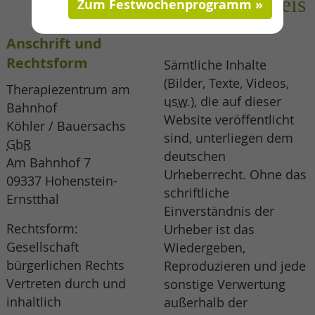
Markenhinweis
Zum Festwochenprogramm
Anschrift und
Rechtsform
Sämtliche Inhalte
(Bilder, Texte, Videos,
Therapiezentrum am
usw.
), die auf dieser
Bahnhof
Website veröffentlicht
Köhler / Bauersachs
sind, unterliegen dem
GbR
deutschen
Am Bahnhof 7
Urheberrecht. Ohne das
09337 Hohenstein-
schriftliche
Ernstthal
Einverständnis der
Rechtsform:
Urheber ist das
Gesellschaft
Wiedergeben,
bürgerlichen Rechts
Reproduzieren und jede
Vertreten durch und
sonstige Verwertung
inhaltlich
außerhalb der