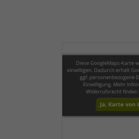
Diese GoogleMaps-Karte wi
einwilligen. Dadurch erhält G
ggf. personenbezogene D
Einwilligung. Mehr Inf
Widerrufsrecht finden